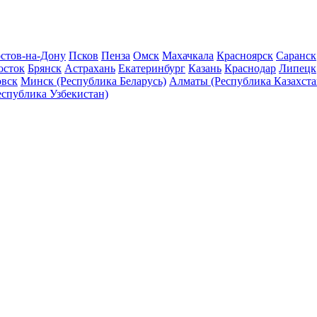
стов-на-Дону
Псков
Пенза
Омск
Махачкала
Красноярск
Саранск
осток
Брянск
Астрахань
Екатеринбург
Казань
Краснодар
Липецк
овск
Минск (Республика Беларусь)
Алматы (Республика Казахста
еспублика Узбекистан)