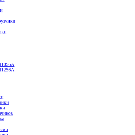
ки
рузчики
ики
H1056А
H1256A
ки
чики
ики
зчиков
ка
ссии
чики