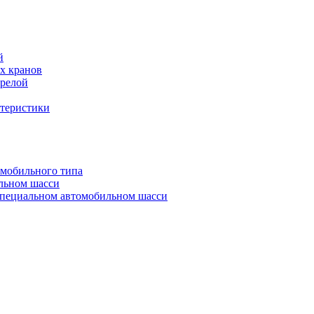
й
х кранов
трелой
ктеристики
омобильного типа
льном шасси
специальном автомобильном шасси