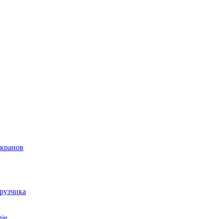
 кранов
грузчика
ie