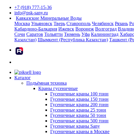
+7 (918) 777-15-36
info@psk-sany.ru
Кавказские Минеральные Воды
Москва
Ульяновск
Тверь
Ставрополь
Челябинск
Рязань
Ро
Кабардино-Балкария
Ижевск
Воронеж
Волгоград
Владив
Сочи
Саратов
Тольятти
Тюмень
Уфа
Калининград
Хабар
Казахстан)
Шымкент (Республика Казахстан)
Ташкент (Р
rutube
Каталог
Подъёмная техника
Краны гусеничные
Гусеничные краны 100 тонн
Гусеничные краны 150 тонн
Гусеничные краны 200 тонн
Гусеничные краны 25 тонн
Гусеничные краны 50 тонн
Гусеничные краны 500 тонн
Гусеничные краны Sany
Гусеничные краны в Москве