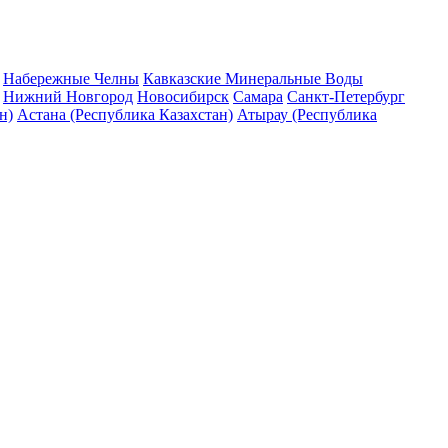
Набережные Челны
Кавказские Минеральные Воды
Нижний Новгород
Новосибирск
Самара
Санкт-Петербург
н)
Астана (Республика Казахстан)
Атырау (Республика