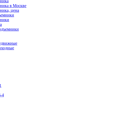
мника
мника в Москве
ника, цена
ъемники
мники
а
подъемники
редвижные
оходные
R
-4