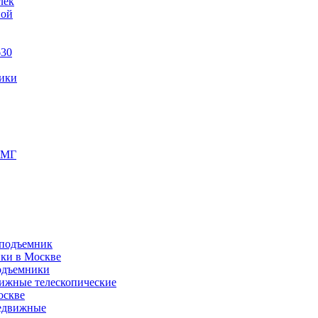
лек
ной
630
ики
ПМГ
 подъемник
ики в Москве
одъемники
ижные телескопические
оскве
редвижные