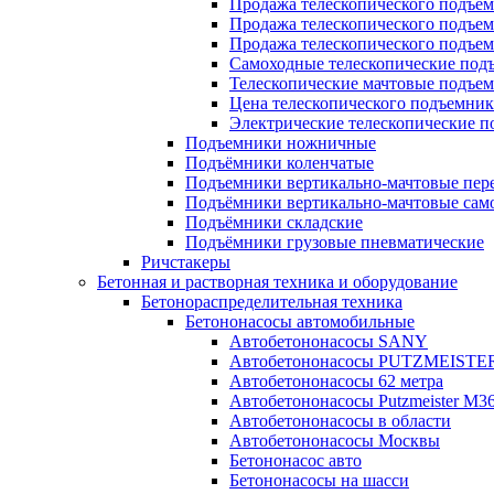
Продажа телескопического подъе
Продажа телескопического подъе
Продажа телескопического подъем
Самоходные телескопические под
Телескопические мачтовые подъе
Цена телескопического подъемник
Электрические телескопические 
Подъемники ножничные
Подъёмники коленчатые
Подъемники вертикально-мачтовые пе
Подъёмники вертикально-мачтовые сам
Подъёмники складские
Подъёмники грузовые пневматические
Ричстакеры
Бетонная и растворная техника и оборудование
Бетонораспределительная техника
Бетононасосы автомобильные
Автобетононасосы SANY
Автобетононасосы PUTZMEISTE
Автобетононасосы 62 метра
Автобетононасосы Putzmeister M36
Автобетононасосы в области
Автобетононасосы Москвы
Бетононасос авто
Бетононасосы на шасси