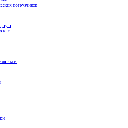
ческих погрузчиков
адную
оскве
е люльки
и
ики