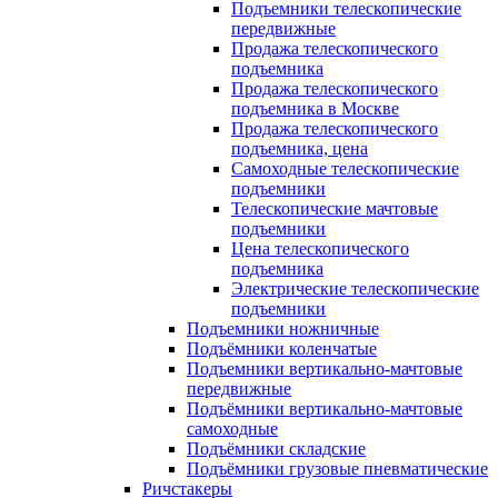
Подъемники телескопические
передвижные
Продажа телескопического
подъемника
Продажа телескопического
подъемника в Москве
Продажа телескопического
подъемника, цена
Самоходные телескопические
подъемники
Телескопические мачтовые
подъемники
Цена телескопического
подъемника
Электрические телескопические
подъемники
Подъемники ножничные
Подъёмники коленчатые
Подъемники вертикально-мачтовые
передвижные
Подъёмники вертикально-мачтовые
самоходные
Подъёмники складские
Подъёмники грузовые пневматические
Ричстакеры