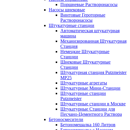
Поршневые Растворонасосы
Насосы шнековые
Винтовые Героторные
Растворонасосы
Штукатурные станции
Автоматическая штукатурная
машина
Механизированная Штукатурная
Станция
Немецкие Штукатурные
Станции
Шнековые Штукатурные
Станции
Штукатурная станция Putzmeister
MP25
Штукатурные агрегаты
Штукатурные Мини-Станции
Штукатурные станции
Putzmeister
Штукатурные станции в Москве
Штукатурные Станции для
Песчано-Цементного Раствора
Бетоносмесители
Бетономешалка 160 Литров
Бетономешалка с Насосом