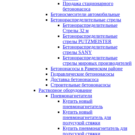
Продажа стационарного
бетононасоса
Бетоносмесители автомобильные
Бетонораспределительные стрелы
Бетонораспределительные
Стрелы 32 м
Бетонораспределительные
стрелы PUTZMEISTER
Бетонораспределительные
стрелы SANY
Бетонораспределительные
стрелы мировых производителей
Бетононасосы в Раменском районе
Гидравлические бетононасосы
Доставка бетононасоса
Строительные бетононасосы
Растворное оборудование
Пневмонагнетатели
Купить новый
пневмонагнетатель
Купить новый
пневмонагнетатель для
полусухой стяжки
Купить пневмонагнетатель для
полусухой стяжки