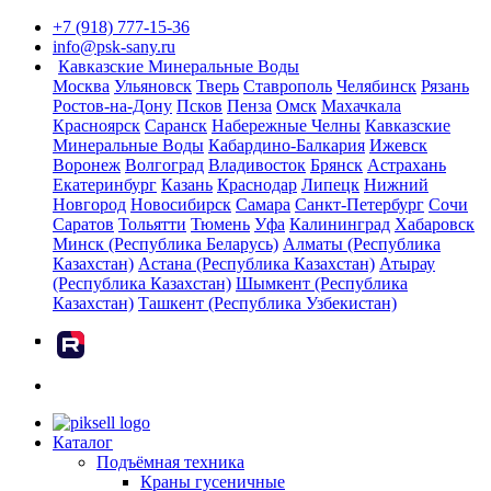
+7 (918) 777-15-36
info@psk-sany.ru
Кавказские Минеральные Воды
Москва
Ульяновск
Тверь
Ставрополь
Челябинск
Рязань
Ростов-на-Дону
Псков
Пенза
Омск
Махачкала
Красноярск
Саранск
Набережные Челны
Кавказские
Минеральные Воды
Кабардино-Балкария
Ижевск
Воронеж
Волгоград
Владивосток
Брянск
Астрахань
Екатеринбург
Казань
Краснодар
Липецк
Нижний
Новгород
Новосибирск
Самара
Санкт-Петербург
Сочи
Саратов
Тольятти
Тюмень
Уфа
Калининград
Хабаровск
Минск (Республика Беларусь)
Алматы (Республика
Казахстан)
Астана (Республика Казахстан)
Атырау
(Республика Казахстан)
Шымкент (Республика
Казахстан)
Ташкент (Республика Узбекистан)
rutube
Каталог
Подъёмная техника
Краны гусеничные