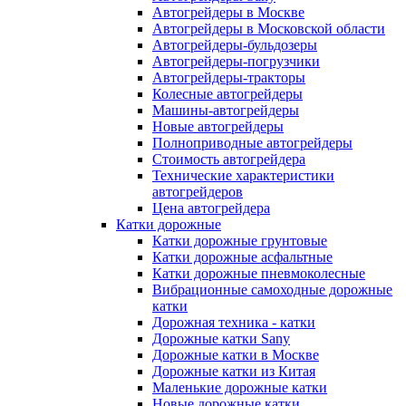
Автогрейдеры в Москве
Автогрейдеры в Московской области
Автогрейдеры-бульдозеры
Автогрейдеры-погрузчики
Автогрейдеры-тракторы
Колесные автогрейдеры
Машины-автогрейдеры
Новые автогрейдеры
Полноприводные автогрейдеры
Стоимость автогрейдера
Технические характеристики
автогрейдеров
Цена автогрейдера
Катки дорожные
Катки дорожные грунтовые
Катки дорожные асфальтные
Катки дорожные пневмоколесные
Вибрационные самоходные дорожные
катки
Дорожная техника - катки
Дорожные катки Sany
Дорожные катки в Москве
Дорожные катки из Китая
Маленькие дорожные катки
Новые дорожные катки